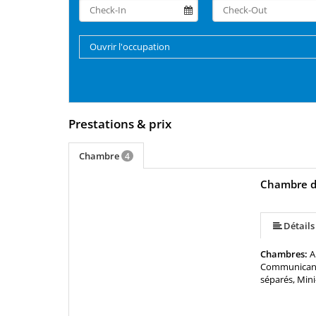
Ouvrir l'occupation
Prestations & prix
Chambre
4
Chambre do
plus (5 ) »
Détails
Chambres:
A
Communicantes
séparés, Mini