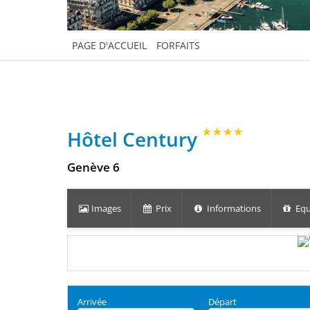
PAGE D'ACCUEIL
FORFAITS
Hôtel Century
Genève 6
Images
Prix
Informations
Equ
Arrivée
Départ