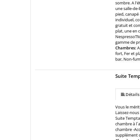
sombre. A l'é
une salle-de-
pied, canapé 
individuel, co
gratuit et co
plat, une en 
NespressoTM. 
gamme de pr
Chambres:
A
fort, Fer et 
bar, Non-fu
Suite Temp
Détails
Vous le méri
Laissez-nous 
Suite Temptat
chambre à l´a
chambre -Acc
supplément d