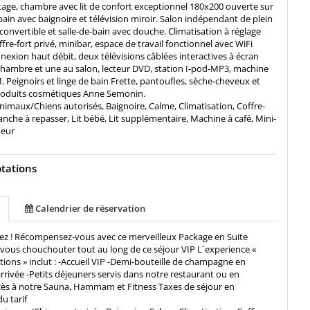
tage, chambre avec lit de confort exceptionnel 180x200 ouverte sur
bain avec baignoire et télévision miroir. Salon indépendant de plein
convertible et salle-de-bain avec douche. Climatisation à réglage
ffre-fort privé, minibar, espace de travail fonctionnel avec WiFi
nnexion haut débit, deux télévisions câblées interactives à écran
chambre et une au salon, lecteur DVD, station I-pod-MP3, machine
Peignoirs et linge de bain Frette, pantoufles, sèche-cheveux et
oduits cosmétiques Anne Semonin.
nimaux/Chiens autorisés, Baignoire, Calme, Climatisation, Coffre-
planche à repasser, Lit bébé, Lit supplémentaire, Machine à café, Mini-
meur
tations
Calendrier de réservation
tez ! Récompensez-vous avec ce merveilleux Package en Suite
vous chouchouter tout au long de ce séjour VIP L´experience «
ions » inclut : -Accueil VIP -Demi-bouteille de champagne en
rrivée -Petits déjeuners servis dans notre restaurant ou en
ès à notre Sauna, Hammam et Fitness Taxes de séjour en
u tarif