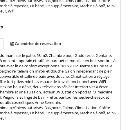
nimaux/Chiens autorisés, Baignoire, Calme, Climatisation, Coffre-
planche à repasser, Lit bébé, Lit supplémentaire, Machine à café, Mini-
eur, Wifi
ex
Calendrier de réservation
donnant sur le patio, 53 m2. Chambre pour 2 adultes et 2 enfants
or contemporain et raffiné, parquet et mobilier en bois sombre. A
bre avec lit de confort exceptionnel 180x200 ouverte sur une salle
baignoire, télévision miroir et douche. Salon indépendant de plein
convertible et salle-de-bain avec douche. Climatisation à réglage
ffre-fort privé, minibar, espace de travail fonctionnel avec WiFi
nnexion haut débit, deux télévisions câblées interactives à écran
chambre et une au salon, lecteur DVD, station I-pod MP3, machine
Peignoirs et linge de bain Frette, pantoufles, sèche-cheveux et
oduits cosmétiques Anne Semonin.
nimaux/Chiens autorisés, Baignoire, Calme, Climatisation, Coffre-
planche à repasser, Lit bébé, Lit supplémentaire, Machine à café, Mini-
meur