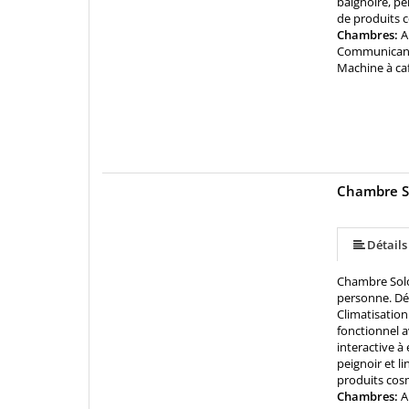
baignoire, pe
de produits 
Chambres:
A
Communicantes
Machine à ca
Chambre S
Détails
Chambre Solo
personne. Dé
Climatisation 
fonctionnel a
interactive à
peignoir et l
produits cos
Chambres:
A