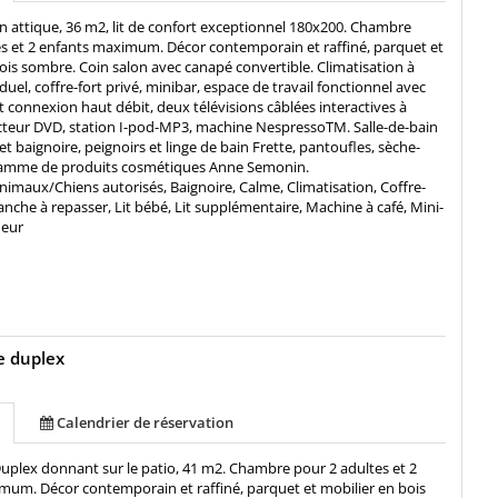
en attique, 36 m2, lit de confort exceptionnel 180x200. Chambre
es et 2 enfants maximum. Décor contemporain et raffiné, parquet et
ois sombre. Coin salon avec canapé convertible. Climatisation à
duel, coffre-fort privé, minibar, espace de travail fonctionnel avec
et connexion haut débit, deux télévisions câblées interactives à
ecteur DVD, station I-pod-MP3, machine NespressoTM. Salle-de-bain
t baignoire, peignoirs et linge de bain Frette, pantoufles, sèche-
gamme de produits cosmétiques Anne Semonin.
nimaux/Chiens autorisés, Baignoire, Calme, Climatisation, Coffre-
planche à repasser, Lit bébé, Lit supplémentaire, Machine à café, Mini-
meur
te duplex
Calendrier de réservation
Duplex donnant sur le patio, 41 m2. Chambre pour 2 adultes et 2
mum. Décor contemporain et raffiné, parquet et mobilier en bois