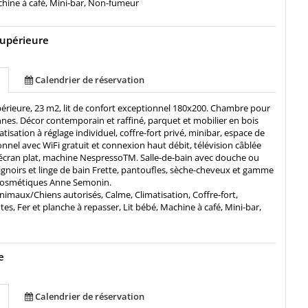
chine à café, Mini-bar, Non-fumeur
upérieure
Calendrier de réservation
rieure, 23 m2, lit de confort exceptionnel 180x200. Chambre pour
nes. Décor contemporain et raffiné, parquet et mobilier en bois
tisation à réglage individuel, coffre-fort privé, minibar, espace de
ionnel avec WiFi gratuit et connexion haut débit, télévision câblée
à écran plat, machine NespressoTM. Salle-de-bain avec douche ou
ignoirs et linge de bain Frette, pantoufles, sèche-cheveux et gamme
cosmétiques Anne Semonin.
nimaux/Chiens autorisés, Calme, Climatisation, Coffre-fort,
, Fer et planche à repasser, Lit bébé, Machine à café, Mini-bar,
e
Calendrier de réservation