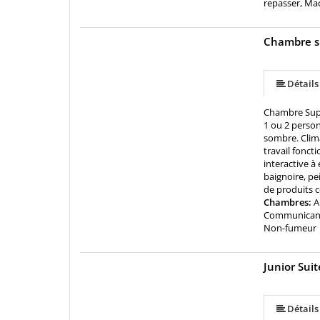
repasser, Ma
Chambre s
Détails
Chambre Supé
1 ou 2 person
sombre. Clima
travail fonct
interactive 
baignoire, pe
de produits 
Chambres:
A
Communicantes
Non-fumeur
Junior Suit
Détails