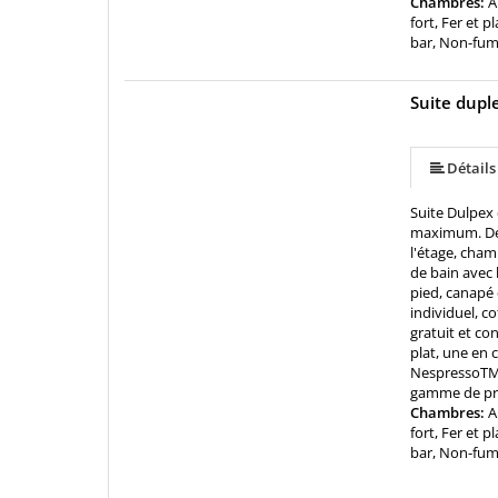
Chambres:
A
fort, Fer et 
bar, Non-fum
Suite dupl
Détails
Suite Dulpex 
maximum. Déc
l'étage, cham
de bain avec 
pied, canapé 
individuel, co
gratuit et co
plat, une en 
NespressoTM. 
gamme de pr
Chambres:
A
fort, Fer et 
bar, Non-fu