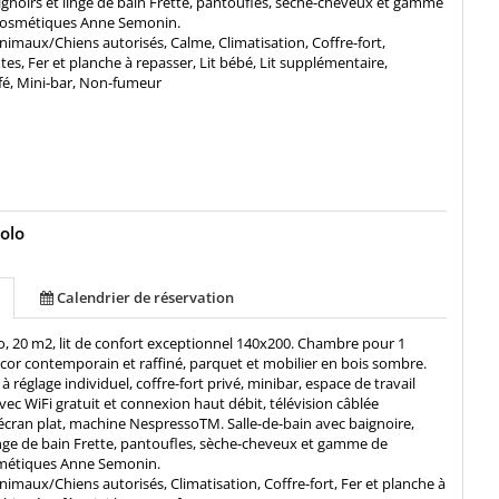
ignoirs et linge de bain Frette, pantoufles, sèche-cheveux et gamme
cosmétiques Anne Semonin.
nimaux/Chiens autorisés, Calme, Climatisation, Coffre-fort,
, Fer et planche à repasser, Lit bébé, Lit supplémentaire,
fé, Mini-bar, Non-fumeur
olo
Calendrier de réservation
, 20 m2, lit de confort exceptionnel 140x200. Chambre pour 1
cor contemporain et raffiné, parquet et mobilier en bois sombre.
à réglage individuel, coffre-fort privé, minibar, espace de travail
vec WiFi gratuit et connexion haut débit, télévision câblée
 écran plat, machine NespressoTM. Salle-de-bain avec baignoire,
inge de bain Frette, pantoufles, sèche-cheveux et gamme de
métiques Anne Semonin.
nimaux/Chiens autorisés, Climatisation, Coffre-fort, Fer et planche à