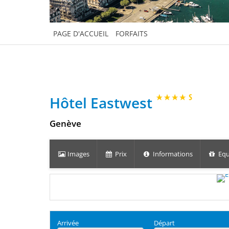
PAGE D'ACCUEIL
FORFAITS
Hôtel Eastwest
Genève
Images
Prix
Informations
Equ
Arrivée
Départ