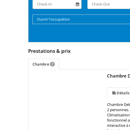
Ouvrir l'occupation
Prestations & prix
Chambre
7
Chambre D
Détails
Chambre Delu
2 personnes. 
Climatisation 
fonctionnel a
interactive 