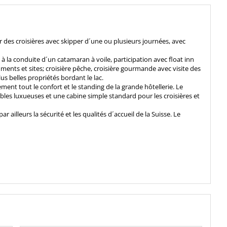
r des croisières avec skipper d´une ou plusieurs journées, avec
 à la conduite d´un catamaran à voile, participation avec float inn
ments et sites; croisière pêche, croisière gourmande avec visite des
s belles propriétés bordant le lac.
ment tout le confort et le standing de la grande hôtellerie. Le
bles luxueuses et une cabine simple standard pour les croisières et
r ailleurs la sécurité et les qualités d´accueil de la Suisse. Le