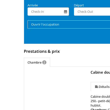
Arrivée
Départ
Ouvrir l'occupation
Prestations & prix
Chambre
2
Cabine do
Détails
Cabine doubl
250.- petit-d
hublot.
Chambres:
C