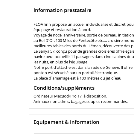
Information prestataire
FLOATinn propose un accueil individualisé et discret pou
équipage et restauration à bord.
Voyage de noce, anniversaire, sortie de bureau, initiation
au Bol D´Or, 100 Miles de Pentecôte etc…, croisière monu
meilleures tables des bords du Léman, découverte des plu
Le Sanya 57, conçu pour de grandes croisières offre égale
navire peut accueillir 11 passagers dans cinq cabines dou
les nuits, en plus de l'équipage.
Notre port d´attache est dans la rade de Genève. Il offre pa
ponton est sécurisé par un portail électronique.
La place d´amarrage est à 100 mètres du jet d´eau.
Conditions/suppléments
Ordinateur MacBockPro 17' à disposition.
Animaux non admis, bagages souples recommandés.
Equipement & information