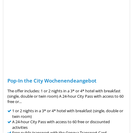
Pop-In the City Wochenendeangebot
The offer includes: 1 or 2 nights in a 3* or 4* hotel with breakfast
(single, double or twin room) A 24-hour City Pass with access to 60
free or...
1 or 2 nights in a 3* or 4* hotel with breakfast (single, double or
twin room)
A 24-hour City Pass with access to 60 free or discounted
activities
Free public transport with the Geneva Transport Card