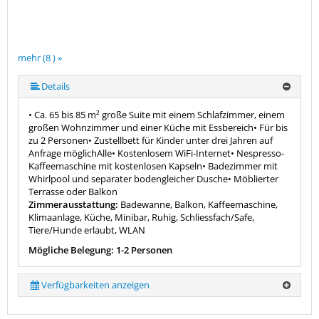
mehr (8 ) »
mehr (8 ) »
mehr (8 ) »
mehr (8 ) »
mehr (8 ) »
Details
• Ca. 65 bis 85 m² große Suite mit einem Schlafzimmer, einem
großen Wohnzimmer und einer Küche mit Essbereich• Für bis
zu 2 Personen• Zustellbett für Kinder unter drei Jahren auf
Anfrage möglichAlle• Kostenlosem WiFi-Internet• Nespresso-
Kaffeemaschine mit kostenlosen Kapseln• Badezimmer mit
Whirlpool und separater bodengleicher Dusche• Möblierter
Terrasse oder Balkon
Zimmerausstattung:
Badewanne, Balkon, Kaffeemaschine,
Klimaanlage, Küche, Minibar, Ruhig, Schliessfach/Safe,
Tiere/Hunde erlaubt, WLAN
Mögliche Belegung: 1-2 Personen
Verfügbarkeiten anzeigen