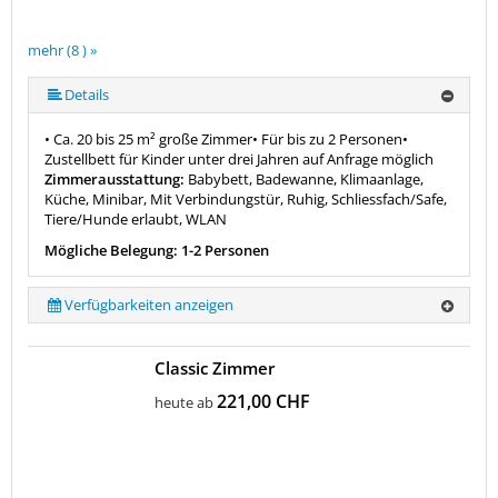
mehr (8 ) »
mehr (8 ) »
mehr (8 ) »
mehr (8 ) »
mehr (8 ) »
Details
• Ca. 20 bis 25 m² große Zimmer• Für bis zu 2 Personen•
Zustellbett für Kinder unter drei Jahren auf Anfrage möglich
Zimmerausstattung:
Babybett, Badewanne, Klimaanlage,
Küche, Minibar, Mit Verbindungstür, Ruhig, Schliessfach/Safe,
Tiere/Hunde erlaubt, WLAN
Mögliche Belegung: 1-2 Personen
Verfügbarkeiten anzeigen
Classic Zimmer
221,00 CHF
heute ab